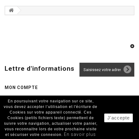
Lettre d'informations
MON COMPTE
En poursuivant votre navigation sur ce site,
INFORMATIONS
vous devez accepter l’utilisation et l'écriture de
Cookies sur votre appareil connecté. Ces
J'accepte
Cookies (petits fichiers texte) permettent de
suivre votre navigation, actualiser votre panier,
vous reconnaitre lors de votre prochaine visite
En savoir plus
et sécuriser votre connexion.