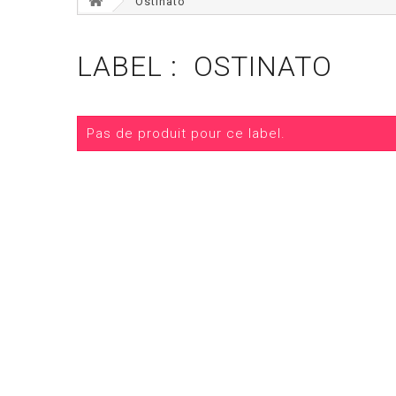
Ostinato
LABEL : OSTINATO
Pas de produit pour ce label.