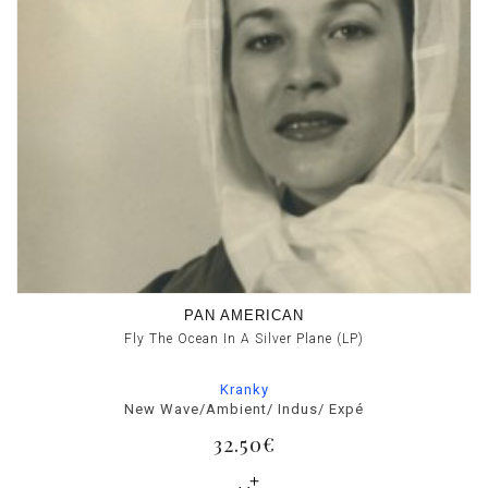
PAN AMERICAN
Fly The Ocean In A Silver Plane (LP)
Kranky
New Wave/Ambient/ Indus/ Expé
32.50€