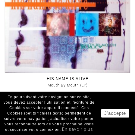
HIS NAME IS ALIVE
Mouth By Mouth (LP)
En poursuivant votre navigation sur ce site,
4AD
vous devez accepter l’utilisation et l'écriture de
New Wave/Ambient/ Indus/ Expé
Cookies sur votre appareil connecté. Ces
29.00€
J'accepte
Cookies (petits fichiers texte) permettent de
suivre votre navigation, actualiser votre panier,
vous reconnaitre lors de votre prochaine visite
En savoir plus
et sécuriser votre connexion.