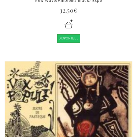
New Wave/Ambient/ Indus/ Expé
32.50€
DISPONIBLE