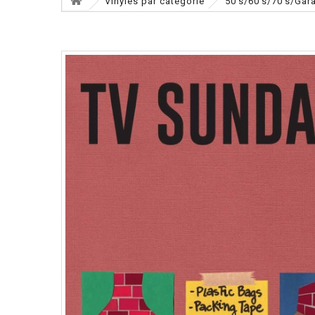
Vinyles par catégorie
50's/60's/70's/Gar