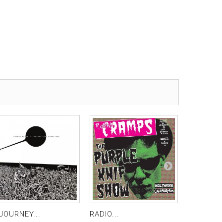
JOURNEY...
RADIO...
VACANZE