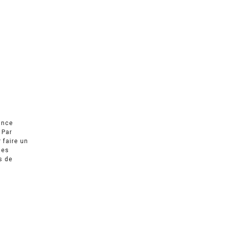
ance
 Par
r faire un
des
s de