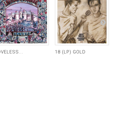
OVELESS...
18 (LP) GOLD
ODESSEY