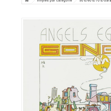
Vinyles par catégorie
50's/60's/70's/Gar