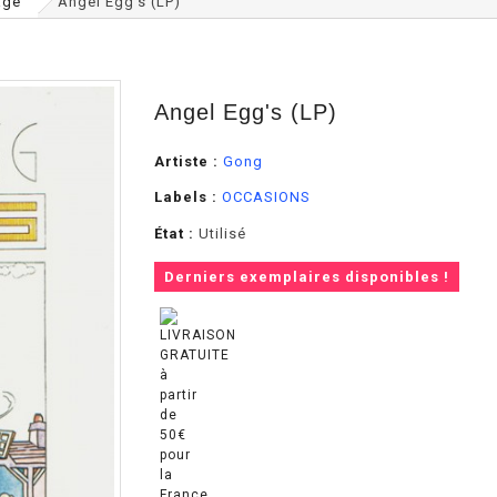
age
Angel Egg's (LP)
Angel Egg's (LP)
Artiste :
Gong
Labels :
OCCASIONS
État :
Utilisé
Derniers exemplaires disponibles !