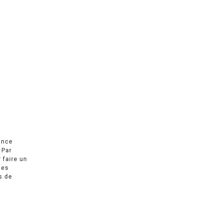
ance
 Par
r faire un
des
s de