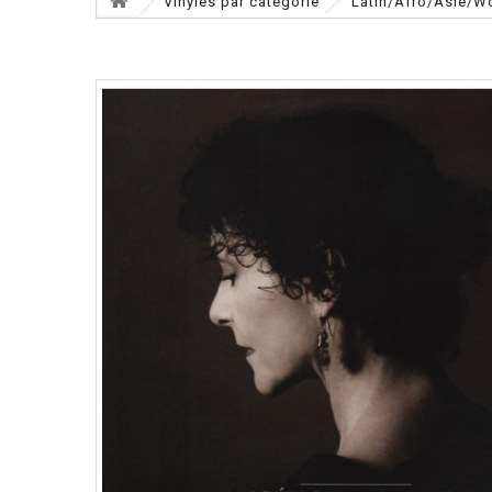
Vinyles par catégorie
Latin/Afro/Asie/W