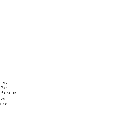
ance
 Par
r faire un
des
s de