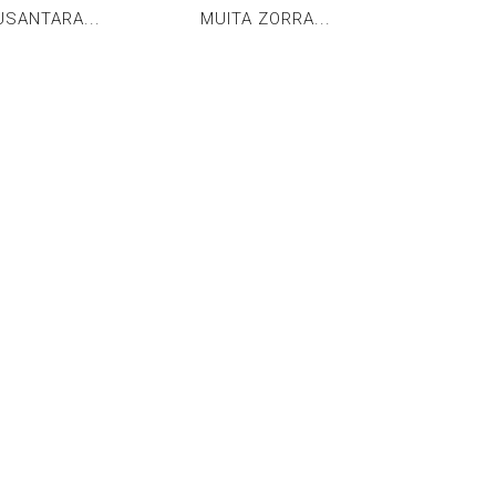
USANTARA...
MUITA ZORRA...
AFRO-CO