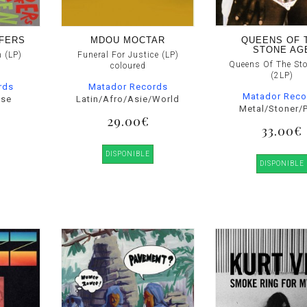
FERS
MDOU MOCTAR
QUEENS OF 
STONE AG
 (LP)
Funeral For Justice (LP)
Queens Of The St
coloured
(2LP)
rds
Matador Records
Matador Reco
ise
Latin/Afro/Asie/World
Metal/Stoner/
29.00€
33.00€
DISPONIBLE
DISPONIBLE