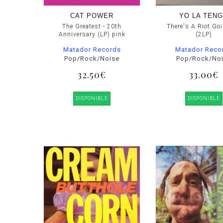
CAT POWER
YO LA TEN
The Greatest - 20th
There's A Riot Go
Anniversary (LP) pink
(2LP)
Matador Records
Matador Reco
Pop/Rock/Noise
Pop/Rock/No
32.50€
33.00€
DISPONIBLE
DISPONIBLE