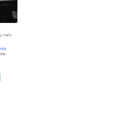
E
y Halo
rds
ise