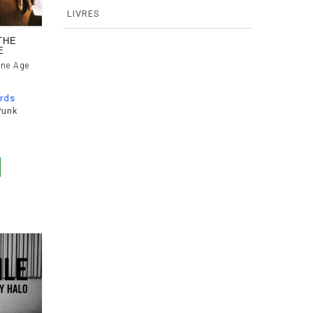
LIVRES
THE
E
one Age
rds
Punk