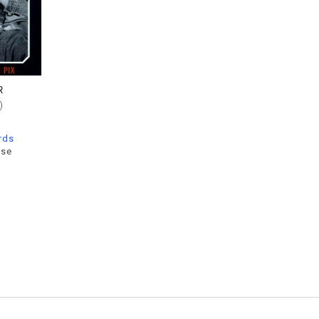
R
)
rds
ise