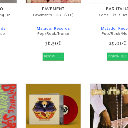
GO
PAVEMENT
BAR ITALI
ing On
Pavements : OST (2LP)
Some Like It Hot
rds
Matador Records
Matador Reco
ise
Pop/Rock/Noise
Pop/Rock/No
36.50€
29.00€
DISPONIBLE
DISPONIBLE