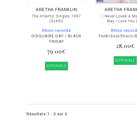
ARETHA FRANKLIN
ARETHA FRAN
The Atlantic Singles 1967
I Never Loved A M
(5x45t)
Way I Love You 
Rhino records
Rhino recor
DISQUAIRE DAY / BLACK
Funk/Soul/Disco/B
FRIDAY
28.00€
79.00€
DISPONIBLE
DISPONIBLE
Résultats 1 - 3 sur 3.