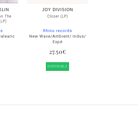
KLIN
JOY DIVISION
an The
Closer (LP)
(LP)
ds
Rhino records
alearic
New Wave/Ambient/ Indus/
Expé
27.50€
DISPONIBLE