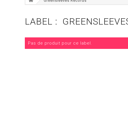
Greensleeves Records
LABEL : GREENSLEEVE
Pas de produit pour ce label.