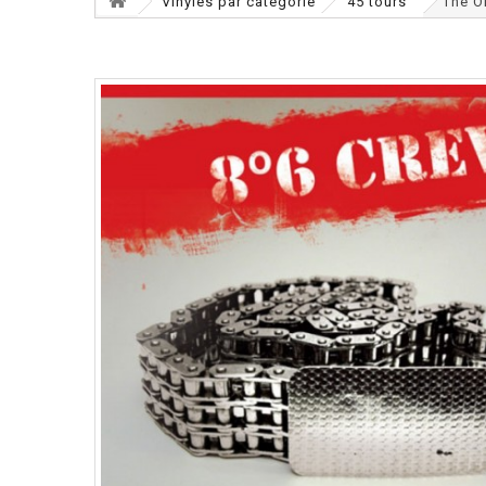
Vinyles par catégorie
45 tours
The OI