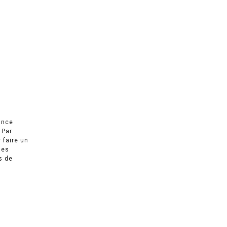
ance
 Par
r faire un
des
s de