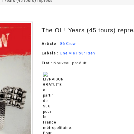
 ! Years (45 tours) repress
The OI ! Years (45 tours) repr
Artiste :
86 Crew
Labels :
Une Vie Pour Rien
État :
Nouveau produit