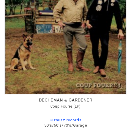
DECHEMAN & GARDENER
Coup Fourre (LP)
Kizmiaz records
50's/60's/70's/Garage