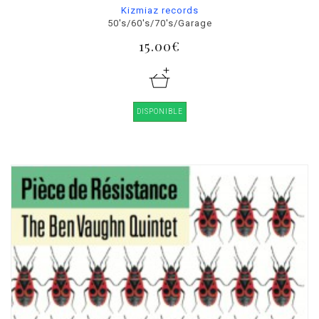
Kizmiaz records
50's/60's/70's/Garage
15.00€
DISPONIBLE