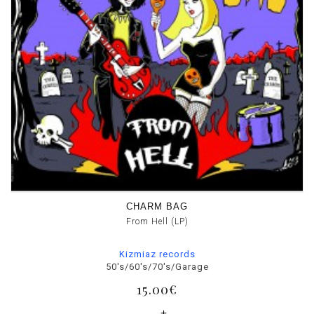
CHARM BAG
From Hell (LP)
Kizmiaz records
50's/60's/70's/Garage
15.00€