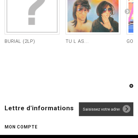
BURIAL (2LP)
TU L AS...
GOLD
Lettre d'informations
MON COMPTE