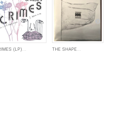
IMES (LP)...
THE SHAPE...
YOU, THE