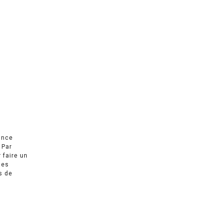
ance
 Par
r faire un
des
s de