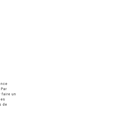
ance
 Par
r faire un
des
s de