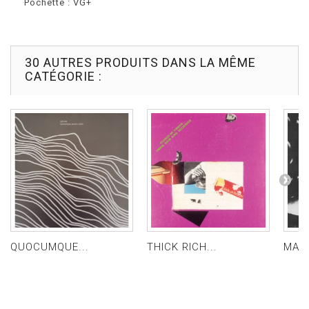
Pochette : VG+
30 AUTRES PRODUITS DANS LA MÊME
CATÉGORIE :
QUOCUMQUE...
THICK RICH...
MAL