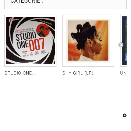
CATÉGORIE :
STUDIO ONE...
SHY GIRL (LP)
UND