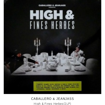
CABALLERO & JEANJASS
High & Fines Herbes(2LP)