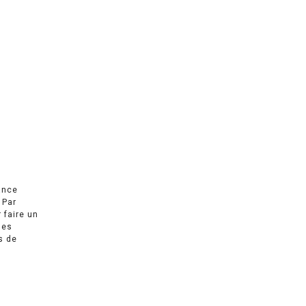
ance
 Par
r faire un
des
s de