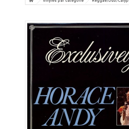
Vinyles par catégorie
Reggae/Dub/Calyp