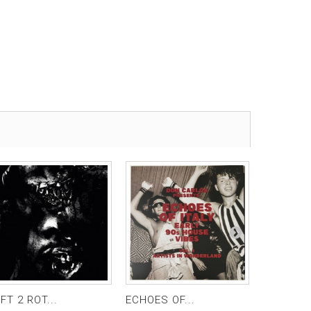
FT 2 ROT...
ECHOES OF...
RANDOM.