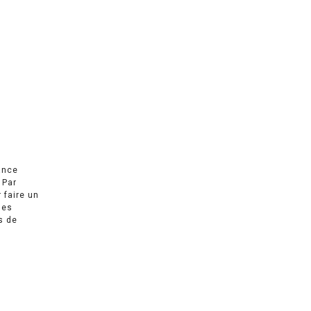
ance
 Par
r faire un
des
s de