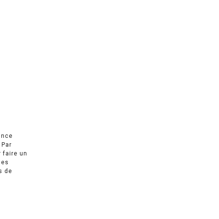
ance
 Par
r faire un
des
s de